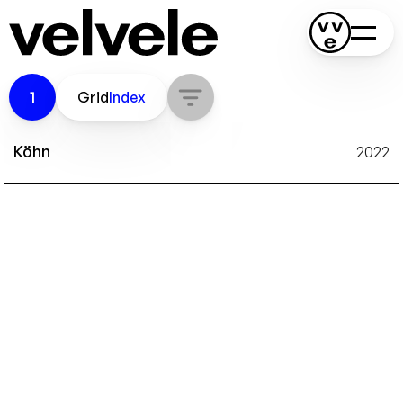
1
Grid
Index
Köhn
2022