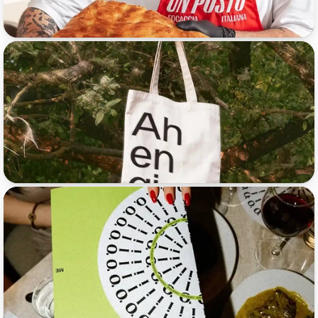
Ahengi
 Oli Oli
Razz