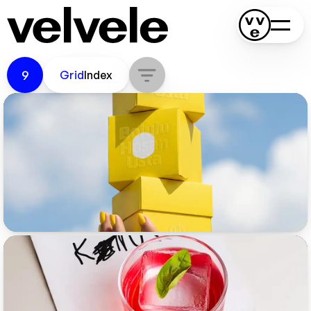
Bolulu Hasan Usta
9
Grid
Index
Konum